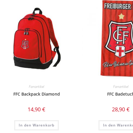
auf.
Die
Optionen
können
auf
der
Produktseite
gewählt
werden
Fanartikel
Fanartikel
FFC Backpack Diamond
FFC Badetuc
14,90
€
28,90
€
In den Warenkorb
In den Warenk