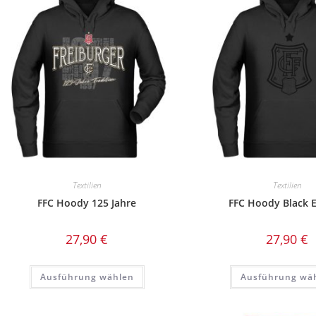
Textilien
Textilien
FFC Hoody 125 Jahre
FFC Hoody Black E
27,90
€
27,90
€
Dieses
Ausführung wählen
Ausführung wä
Produkt
weist
mehrere
Varianten