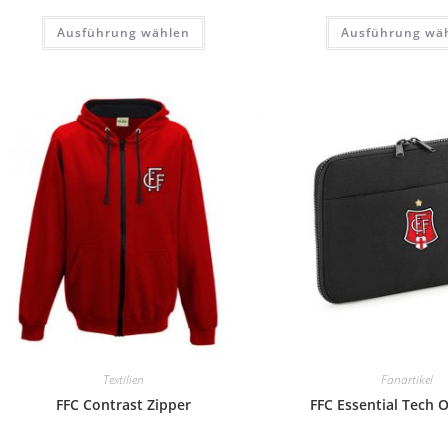
war:
29,90 
Dieses
Ausführung wählen
Ausführung wä
Produkt
weist
mehrere
Varianten
auf.
Die
Optionen
können
auf
der
Produktseite
gewählt
werden
Textilien
Fanartikel
FFC Contrast Zipper
FFC Essential Tech 