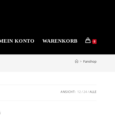
MEIN KONTO
WARENKORB
0
>
Fanshop
ANSICHT:
12
24
ALLE