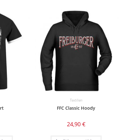
Textilien
rt
FFC Classic Hoody
24,90
€
Dieses
Dieses