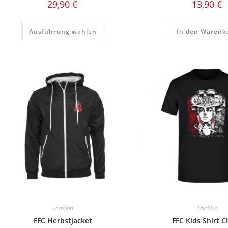
29,90
€
13,90
€
Dieses
Ausführung wählen
In den Warenk
Produkt
weist
mehrere
Varianten
auf.
Die
Optionen
können
auf
der
Produktseite
gewählt
werden
Textilien
Textilien
FFC Herbstjacket
FFC Kids Shirt 