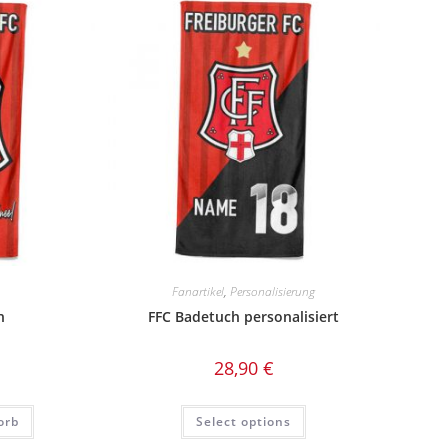
auf.
Die
Optionen
können
auf
der
Produktseite
gewählt
werden
Fanartikel
,
Personalisierung
h
FFC Badetuch personalisiert
28,90
€
orb
Select options