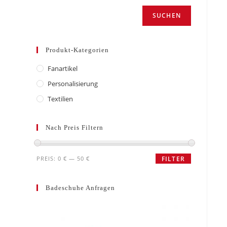
SUCHEN
Produkt-Kategorien
Fanartikel
Personalisierung
Textilien
Nach Preis Filtern
Min.
Max.
PREIS:
0 €
—
50 €
FILTER
Preis
Preis
Badeschuhe Anfragen