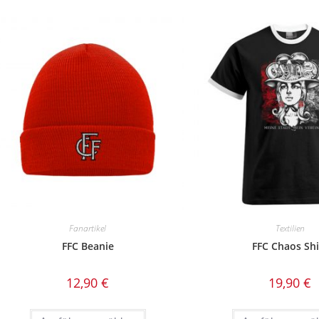
Fanartikel
Textilien
FFC Beanie
FFC Chaos Shi
12,90
€
19,90
€
Dieses