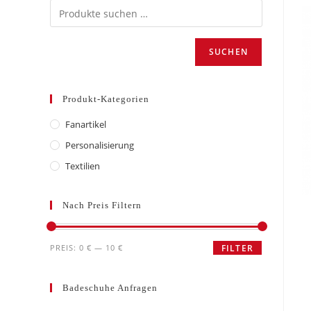
SUCHEN
Produkt-Kategorien
Fanartikel
Personalisierung
Textilien
Nach Preis Filtern
Min.
Max.
PREIS:
0 €
—
10 €
FILTER
Preis
Preis
Badeschuhe Anfragen