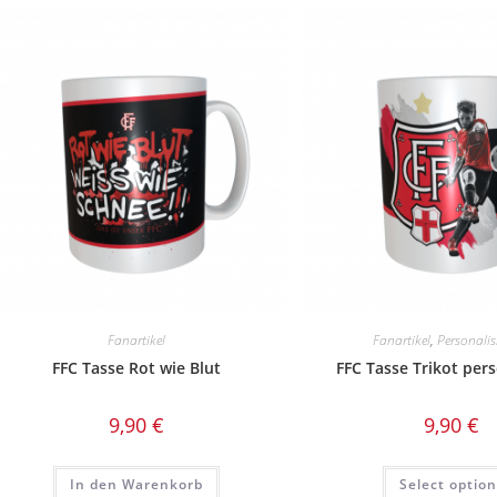
Fanartikel
Fanartikel
,
Personalis
FFC Tasse Rot wie Blut
FFC Tasse Trikot pers
9,90
€
9,90
€
In den Warenkorb
Select optio