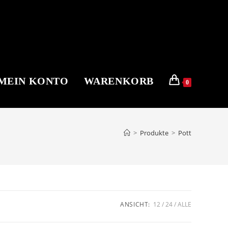
MEIN KONTO
WARENKORB
0
>
Produkte
>
Pott
ANSICHT:
12
24
ALLE