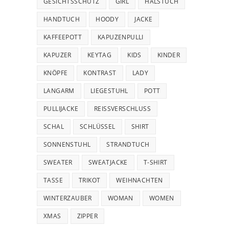
GESICHTSSCHUTZ
GIRL
HALSTUCH
HANDTUCH
HOODY
JACKE
KAFFEEPOTT
KAPUZENPULLI
KAPUZER
KEYTAG
KIDS
KINDER
KNÖPFE
KONTRAST
LADY
LANGARM
LIEGESTUHL
POTT
PULLIJACKE
REISSVERSCHLUSS
SCHAL
SCHLÜSSEL
SHIRT
SONNENSTUHL
STRANDTUCH
SWEATER
SWEATJACKE
T-SHIRT
TASSE
TRIKOT
WEIHNACHTEN
WINTERZAUBER
WOMAN
WOMEN
XMAS
ZIPPER