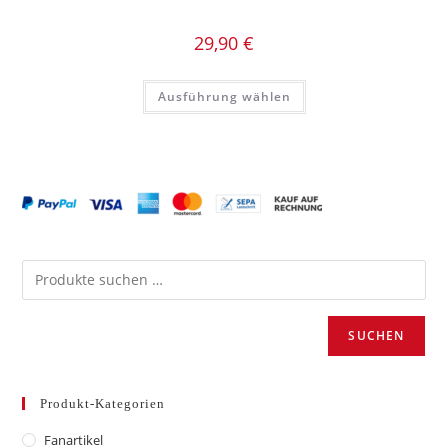
29,90
€
Dieses
Ausführung wählen
Produkt
weist
mehrere
Varianten
auf.
Die
Optionen
können
auf
der
Produktseite
gewählt
werden
SUCHEN
Produkt-Kategorien
Fanartikel