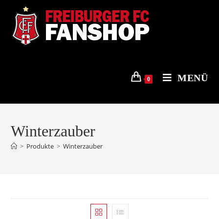
Zum
Inhalt
springen
MENÜ
0
Winterzauber
>
Produkte
>
Winterzauber