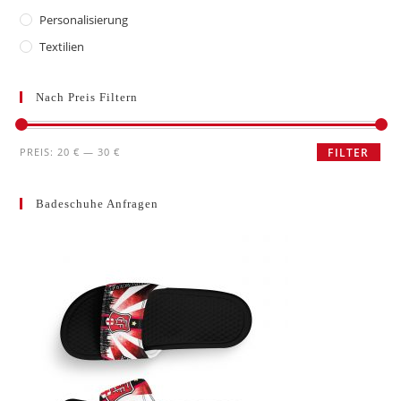
Personalisierung
Textilien
Nach Preis Filtern
Min.
Max.
PREIS:
20 €
—
30 €
FILTER
Preis
Preis
Badeschuhe Anfragen