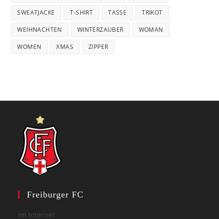
SWEATJACKE
T-SHIRT
TASSE
TRIKOT
WEIHNACHTEN
WINTERZAUBER
WOMAN
WOMEN
XMAS
ZIPPER
Freiburger FC
im Internet