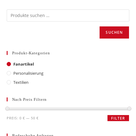
SUCHEN
Produkt-Kategorien
Fanartikel
Personalisierung
Textilien
Nach Preis Filtern
Min.
Max.
PREIS:
0 €
—
50 €
FILTER
Preis
Preis
Badeschuhe Anfragen