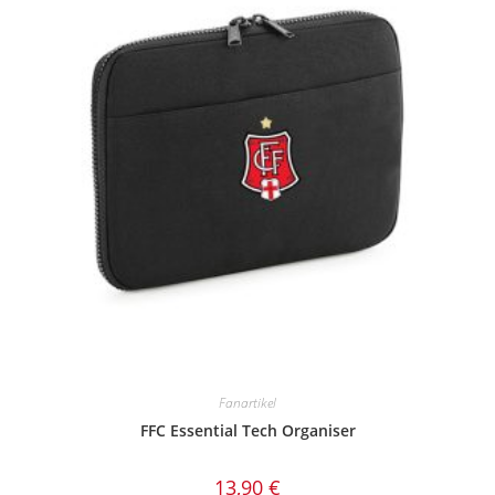
der
Produktseite
gewählt
werden
Fanartikel
FFC Essential Tech Organiser
13,90
€