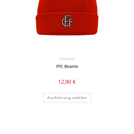
Fanartikel
FFC Beanie
12,90
€
Dieses
Ausführung wählen
Produkt
weist
mehrere
Varianten
auf.
Die
Optionen
können
auf