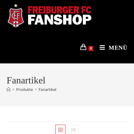
Zum
Inhalt
springen
MENÜ
0
Fanartikel
>
Produkte
>
Fanartikel