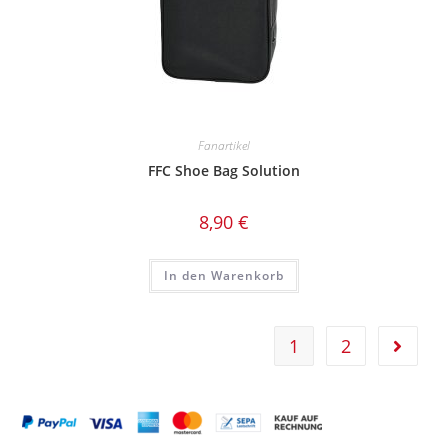
Fanartikel
FFC Shoe Bag Solution
8,90
€
In den Warenkorb
1
2