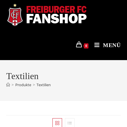
Zum
Inhalt
springen
MENÜ
0
Textilien
>
Produkte
>
Textilien