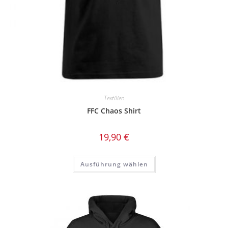
Textilien
FFC Chaos Shirt
19,90
€
Dieses
Ausführung wählen
Produkt
weist
mehrere
Varianten
auf.
Die
Optionen
können
auf