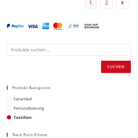
1
2
Die
Optionen
können
auf
der
Produktseite
gewählt
werden
SUCHEN
Produkt-Kategorien
Fanartikel
Personalisierung
Textilien
Nach Preis Filtern