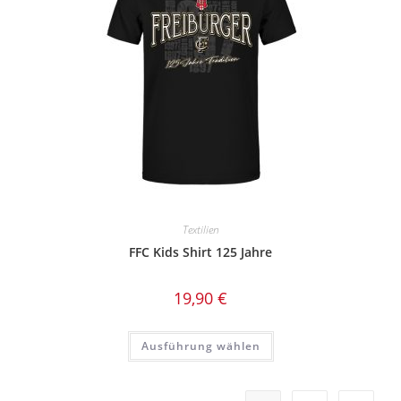
der
Produktseite
gewählt
werden
Textilien
FFC Kids Shirt 125 Jahre
19,90
€
Dieses
Ausführung wählen
Produkt
weist
mehrere
Varianten
auf.