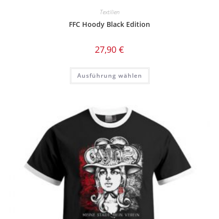
Textilien
FFC Hoody Black Edition
27,90
€
Dieses
Ausführung wählen
Produkt
weist
mehrere
Varianten
auf.
Die
Optionen
können
auf
der
Produktseite
gewählt
werden