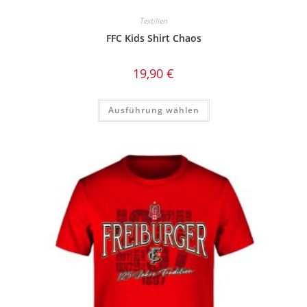
Textilien
FFC Kids Shirt Chaos
19,90
€
Dieses
Ausführung wählen
Produkt
weist
mehrere
Varianten
auf.
Die
Optionen
können
auf
der
Produktseite
gewählt
werden