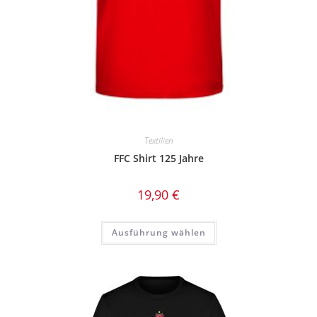
Textilien
FFC Shirt 125 Jahre
19,90
€
Dieses
Ausführung wählen
Produkt
weist
mehrere
Varianten
auf.
Die
Optionen
können
auf