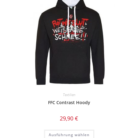
Die
Optionen
können
auf
der
Produktseite
gewählt
werden
Textilien
FFC Contrast Hoody
29,90
€
Dieses
Ausführung wählen
Produkt