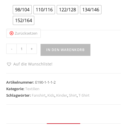
98/104
110/116
122/128
134/146
152/164
Zurücksetzen
FFC
-
+
IN DEN WARENKORB
Kids
Shirt
Auf die Wunschliste!
125
Jahre
Menge
Artikelnummer:
E190-1-1-1-2
Kategorie:
Textilien
Schlagwörter:
Fanshirt
,
Kids
,
Kinder
,
Shirt
,
T-Shirt