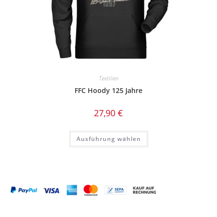
Textilien
FFC Hoody 125 Jahre
27,90
€
Dieses
Ausführung wählen
Produkt
weist
mehrere
Varianten
auf.
Die
Optionen
können
auf
der
Produktseite
gewählt