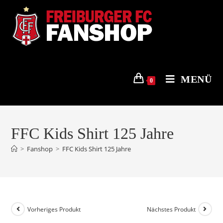
Zum
Inhalt
springen
MENÜ
0
FFC Kids Shirt 125 Jahre
>
Fanshop
>
FFC Kids Shirt 125 Jahre
Vorheriges Produkt
Nächstes Produkt