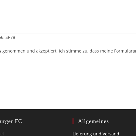
56, SP78
s genommen und akzeptiert. Ich stimme zu, dass meine Formular
burger FC
Allgemeines
net
Lieferung und Versand