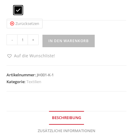
Zurücksetzen
FFC
-
+
IN DEN WARENKORB
Hoody
125
Auf die Wunschliste!
Jahre
Menge
Artikelnummer:
JH001-K-1
Kategorie:
Textilien
BESCHREIBUNG
ZUSÄTZLICHE INFORMATIONEN