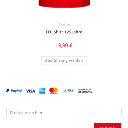
Textilien
FFC Shirt 125 Jahre
19,90
€
Dieses
Ausführung wählen
Produkt
weist
mehrere
Varianten
auf.
Die
Optionen
können
auf
der
Produktseite
gewählt
werden