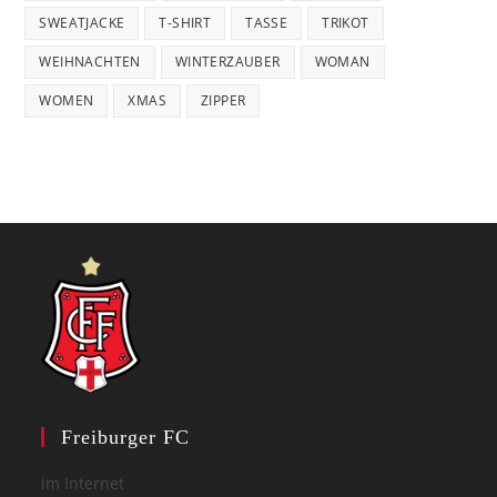
SWEATJACKE
T-SHIRT
TASSE
TRIKOT
WEIHNACHTEN
WINTERZAUBER
WOMAN
WOMEN
XMAS
ZIPPER
Freiburger FC
im Internet