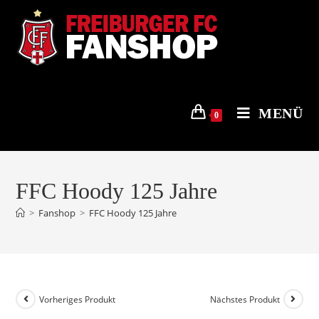
Zum
Inhalt
springen
MENÜ
0
FFC Hoody 125 Jahre
>
Fanshop
>
FFC Hoody 125 Jahre
Vorheriges Produkt
Nächstes Produkt