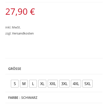
27,90
€
inkl. MwSt.
zzgl.
Versandkosten
GRÖSSE
S
M
L
XL
XXL
3XL
4XL
5XL
FARBE
: SCHWARZ