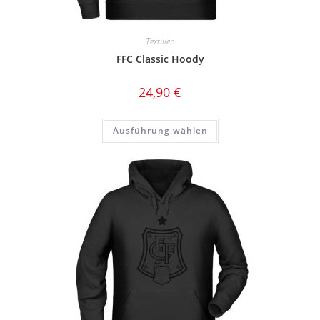
Textilien
FFC Classic Hoody
24,90
€
Dieses
Ausführung wählen
Produkt
weist
mehrere
Varianten
auf.
Die
Optionen
können
auf
der
Produktseite
gewählt
werden