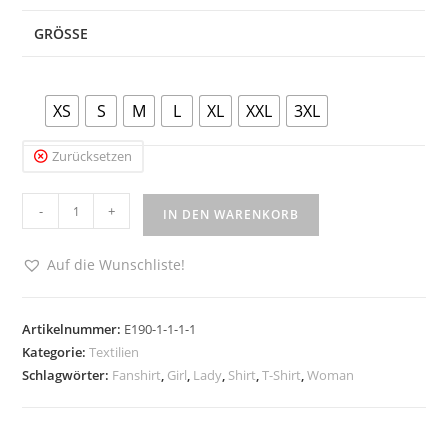
GRÖSSE
XS
S
M
L
XL
XXL
3XL
Zurücksetzen
FFC
-
+
IN DEN WARENKORB
Lady
Shirt
Auf die Wunschliste!
Rot
wie
Blut
Artikelnummer:
E190-1-1-1-1
Kategorie:
Textilien
Weiss
Schlagwörter:
Fanshirt
,
Girl
,
Lady
,
Shirt
,
T-Shirt
,
Woman
wie
Schnee
Menge