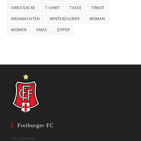
SWEATJACKE
T-SHIRT
TASSE
TRIKOT
WEIHNACHTEN
WINTERZAUBER
WOMAN
WOMEN
XMAS
ZIPPER
Freiburger FC
im Internet