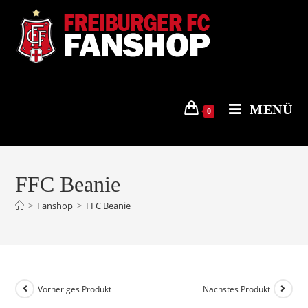
Zum
Inhalt
springen
MENÜ
0
FFC Beanie
>
Fanshop
>
FFC Beanie
Vorheriges Produkt
Nächstes Produkt