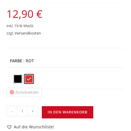
12,90
€
inkl. 19 % MwSt.
zzgl.
Versandkosten
FARBE
: ROT
Zurücksetzen
FFC
-
+
IN DEN WARENKORB
Beanie
Menge
Auf die Wunschliste!