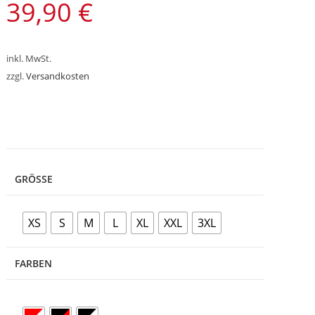
39,90
€
inkl. MwSt.
zzgl.
Versandkosten
GRÖSSE
XS
S
M
L
XL
XXL
3XL
FARBEN