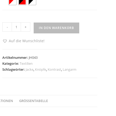
FFC
-
+
IN DEN WARENKORB
Contrast
Jacket
Auf die Wunschliste!
Menge
Artikelnummer:
JH043
Kategorie:
Textilien
Schlagwörter:
Jacke
,
Knöpfe
,
Kontrast
,
Langarm
ATIONEN
GRÖSSENTABELLE