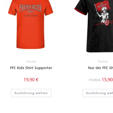
Textilien
Textilien
FFC Kids Shirt Supporter
Nur der FFC Sh
Ursprü
19,90
€
15,9
19,90
€
Preis
war:
19,90 
Dieses
Ausführung wählen
Ausführung wä
Produkt
weist
mehrere
Varianten
auf.
Die