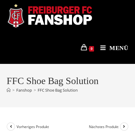
Zum
Inhalt
springen
MENÜ
0
FFC Shoe Bag Solution
>
Fanshop
>
FFC Shoe Bag Solution
Vorheriges Produkt
Nächstes Produkt