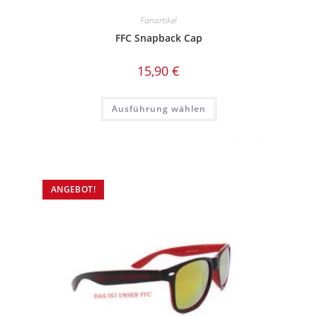
Fanartikel
FFC Snapback Cap
15,90
€
Dieses
Ausführung wählen
Produkt
weist
mehrere
Varianten
auf.
Die
Optionen
können
ANGEBOT!
auf
der
Produktseite
gewählt
werden