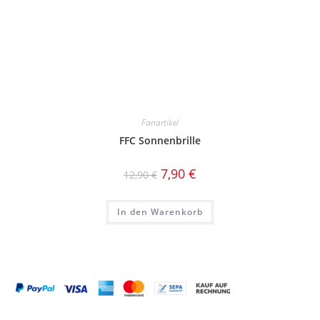
Fanartikel
FFC Sonnenbrille
Ursprünglicher
Aktueller
7,90
€
12,90
€
Preis
Preis
war:
ist:
12,90 €
7,90 €.
In den Warenkorb