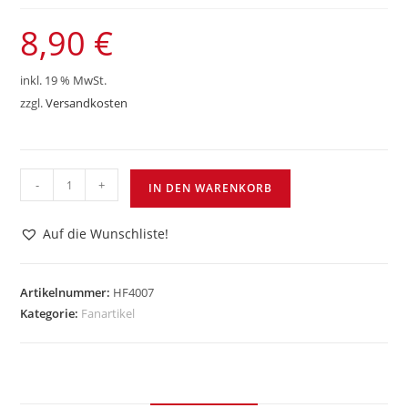
8,90
€
inkl. 19 % MwSt.
zzgl.
Versandkosten
FFC
-
+
IN DEN WARENKORB
Shoe
Bag
Auf die Wunschliste!
Solution
Menge
Artikelnummer:
HF4007
Kategorie:
Fanartikel