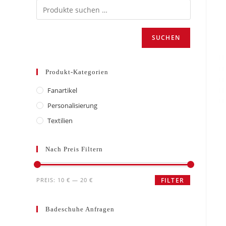
SUCHEN
Produkt-Kategorien
Fanartikel
Personalisierung
Textilien
Nach Preis Filtern
Min.
Max.
PREIS:
10 €
—
20 €
FILTER
Preis
Preis
Badeschuhe Anfragen