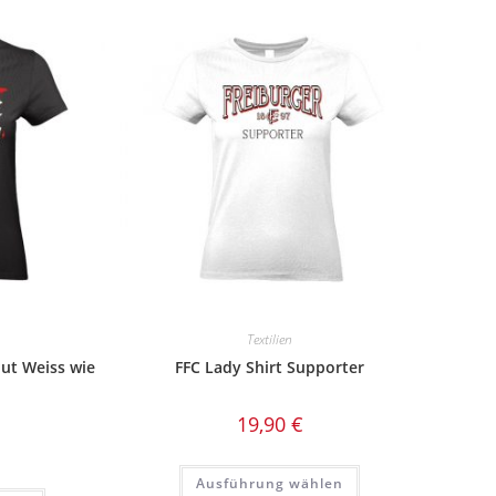
Textilien
lut Weiss wie
FFC Lady Shirt Supporter
19,90
€
Dieses
Ausführung wählen
Produkt
Dieses