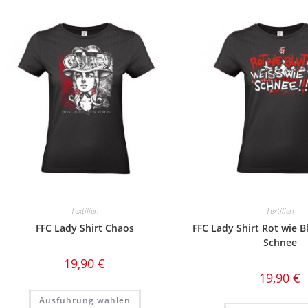
Textilien
Textilien
FFC Lady Shirt Chaos
FFC Lady Shirt Rot wie B
Schnee
19,90
€
19,90
€
Dieses
Ausführung wählen
Produkt