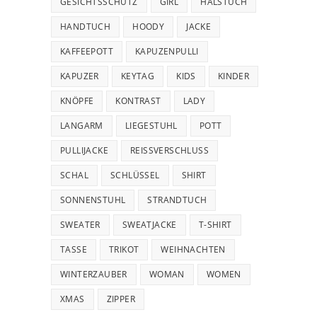
GESICHTSSCHUTZ
GIRL
HALSTUCH
HANDTUCH
HOODY
JACKE
KAFFEEPOTT
KAPUZENPULLI
KAPUZER
KEYTAG
KIDS
KINDER
KNÖPFE
KONTRAST
LADY
LANGARM
LIEGESTUHL
POTT
PULLIJACKE
REISSVERSCHLUSS
SCHAL
SCHLÜSSEL
SHIRT
SONNENSTUHL
STRANDTUCH
SWEATER
SWEATJACKE
T-SHIRT
TASSE
TRIKOT
WEIHNACHTEN
WINTERZAUBER
WOMAN
WOMEN
XMAS
ZIPPER