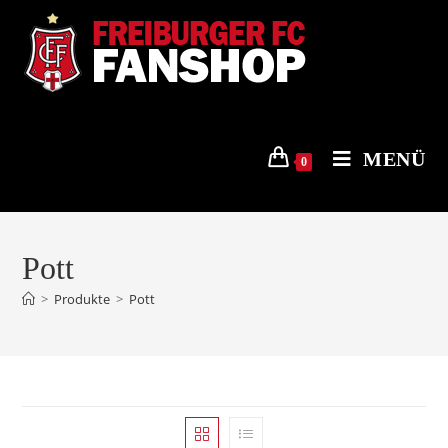
Zum
Inhalt
springen
MENÜ
0
Pott
>
Produkte
>
Pott