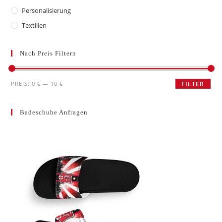
Personalisierung
Textilien
Nach Preis Filtern
Min.
Max.
PREIS:
0 €
—
10 €
FILTER
Preis
Preis
Badeschuhe Anfragen