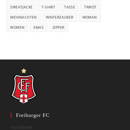
SWEATJACKE
T-SHIRT
TASSE
TRIKOT
WEIHNACHTEN
WINTERZAUBER
WOMAN
WOMEN
XMAS
ZIPPER
Freiburger FC
im Internet