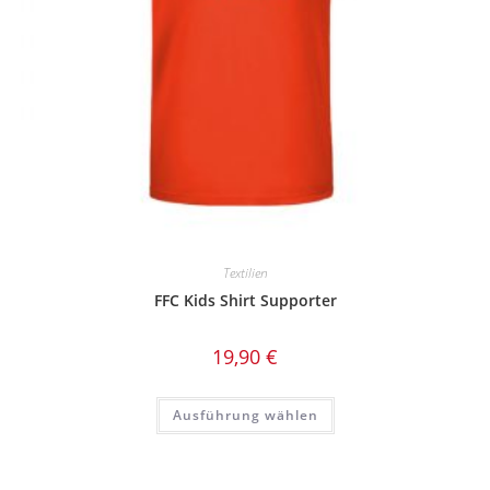
Textilien
FFC Kids Shirt Supporter
19,90
€
Dieses
Ausführung wählen
Produkt
weist
mehrere
Varianten
auf.