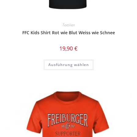
Textilien
FFC Kids Shirt Rot wie Blut Weiss wie Schnee
19,90
€
Dieses
Ausführung wählen
Produkt
weist
mehrere
Varianten
auf.
Die
Optionen
können
auf
der
Produktseite
gewählt
werden