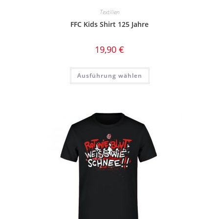
Textilien
FFC Kids Shirt 125 Jahre
19,90
€
Dieses
Ausführung wählen
Produkt
weist
mehrere
Varianten
auf.
Die
Optionen
können
auf
der
Produktseite
gewählt
werden