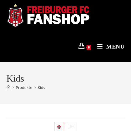
Zum
Inhalt
springen
MENÜ
0
Kids
>
Produkte
>
Kids