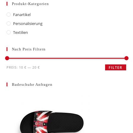
Produkt-Kategorien
Fanartikel
Personalisierung
Textilien
Nach Preis Filtern
Min.
Max.
PREIS:
10 €
—
20 €
FILTER
Preis
Preis
Badeschuhe Anfragen