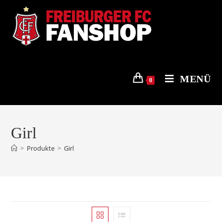
Zum
Inhalt
springen
MENÜ
0
Girl
>
Produkte
>
Girl