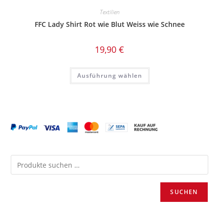
Textilien
FFC Lady Shirt Rot wie Blut Weiss wie Schnee
19,90
€
Dieses
Ausführung wählen
Produkt
weist
mehrere
Varianten
auf.
Die
Optionen
können
auf
der
Produktseite
gewählt
werden
SUCHEN