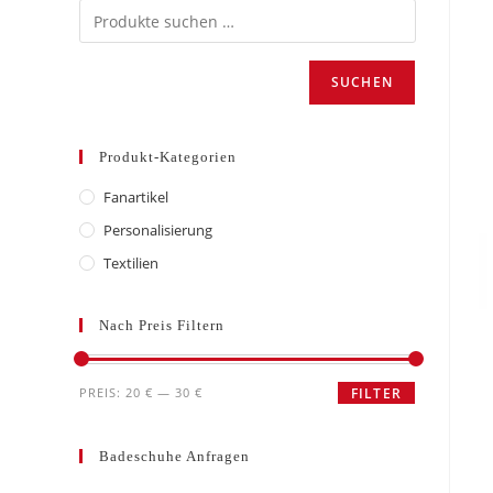
SUCHEN
Produkt-Kategorien
Fanartikel
Personalisierung
Textilien
Nach Preis Filtern
Min.
Max.
PREIS:
20 €
—
30 €
FILTER
Preis
Preis
Badeschuhe Anfragen