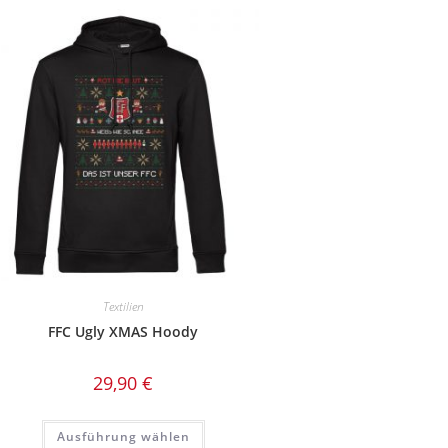
Textilien
FFC Ugly XMAS Hoody
29,90
€
Dieses
Ausführung wählen
Produkt