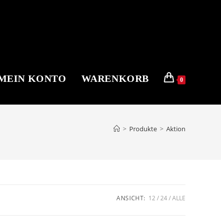
MEIN KONTO
WARENKORB
0
>
Produkte
>
Aktion
ANSICHT:
12
24
ALLE