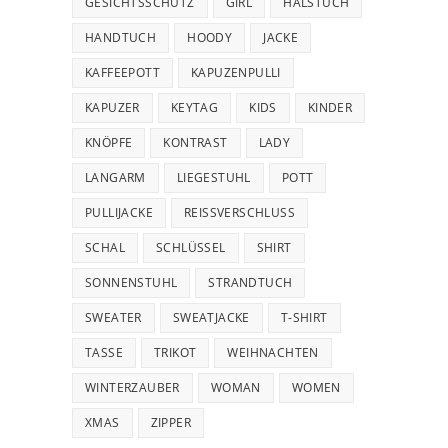
GESICHTSSCHUTZ
GIRL
HALSTUCH
HANDTUCH
HOODY
JACKE
KAFFEEPOTT
KAPUZENPULLI
KAPUZER
KEYTAG
KIDS
KINDER
KNÖPFE
KONTRAST
LADY
LANGARM
LIEGESTUHL
POTT
PULLIJACKE
REISSVERSCHLUSS
SCHAL
SCHLÜSSEL
SHIRT
SONNENSTUHL
STRANDTUCH
SWEATER
SWEATJACKE
T-SHIRT
TASSE
TRIKOT
WEIHNACHTEN
WINTERZAUBER
WOMAN
WOMEN
XMAS
ZIPPER